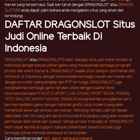
merek yang terpercaya. Saat bertaruh dengan DRAGONSLOT atau
DRAGON
SLOTS88
anda dapat yakin bahwa anda mengakses situs yang aman dan
terlindungi.
DAFTAR DRAGONSLOT Situs
Judi Online Terbaik Di
Indonesia
DRAGONSLOT
atau
DRAGONSLOTS
hadir sebagai situs judi online terbaik di
Indonesia dengan banyak pilihan game yang menawarkan berbagai program
promo dan event menarik. DRAGONSLOT adalah situs pelopor permainan slot
terbesar di Indonesia, dengan menyediakan berbagai macam permainan slot
dengan provider paling lengkap dan RTP tertinggi, DRAGONSLOT
juga
menghadirkan berbagai game
taruhan online
dengan kualitar level
internasional seperti SLOT, E-SPORT, LIVE CASINO, SPORT BOOK, FISHING,
TOTO, IDN LIVE, MICKEY MOUSE, TANGKAS,menghadirkan pengalaman seru
bermain kedalam game dengan tampilan grafik yang modern yang akan
menambah keseruan sensasi permainan. Teknologi terbaru dan terdepan
dikerjakan oleh tim yang ahli dan profesional di bidangnya yang akan menjamin
permainan lebih aman dan nyaman. Setiap proses transaksi di DRAGONSLOT
lebih cepat karena di support banyak pilihan bank swasta terbaik juga
berbagai pilihan metode pembayaran terpopuler.
Cara memilih provider
slot gacor gampang menang