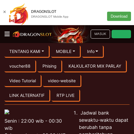
×
DRAGONSLOT
Download
DRAGONSLOT Mobile App
MASUK
DAFTAR
TENTANG KAMI
MOBILE
Info
voucher88
Phising
KALKULATOR MIX PARLAY
Video Tutorial
video-website
LINK ALTERNATIF
RTP LIVE
Jadwal bank
sewaktu-waktu dapat
Senin : 22:00 wib - 00:30
berubah tanpa
wib