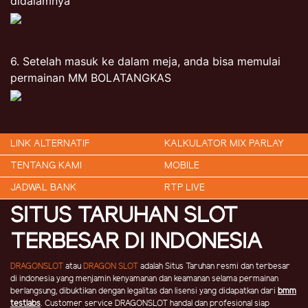
didalamnya
6. Setelah masuk ke dalam meja, anda bisa memulai
permainan MM BOLATANGKAS
LINK ALTERNATIF
KALKULATOR MIX PARLAY
TENTANG KAMI
MOBILE
JADWAL BANK
RTP LIVE
SITUS TARUHAN SLOT
TERBESAR DI INDONESIA
DRAGONSLOT
atau
DRAGON SLOT
adalah Situs Taruhan resmi dan terbesar
di indonesia yang menjamin kenyamanan dan keamanan selama permainan
berlangsung, dibuktikan dengan legalitas dan lisensi yang didapatkan dari
bmm
testlabs
. Customer service DRAGONSLOT handal dan profesional siap