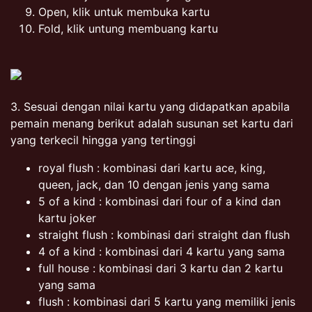
Open, klik untuk membuka kartu
Fold, klik untung membuang kartu
3. Sesuai dengan nilai kartu yang didapatkan apabila
pemain menang berikut adalah susunan set kartu dari
yang terkecil hingga yang tertinggi
royal flush : kombinasi dari kartu ace, king,
queen, jack, dan 10 dengan jenis yang sama
5 of a kind : kombinasi dari four of a kind dan
kartu joker
straight flush : kombinasi dari straight dan flush
4 of a kind : kombinasi dari 4 kartu yang sama
full house : kombinasi dari 3 kartu dan 2 kartu
yang sama
flush : kombinasi dari 5 kartu yang memiliki jenis