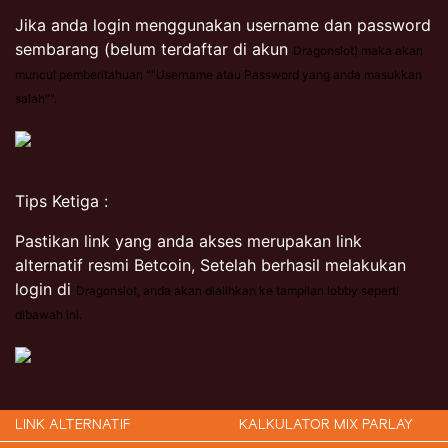
Jika anda login menggunakan username dan password
sembarang (belum terdaftar di akun
Dragonslot
) maka akan
muncul pemberitahuan ""Username atau Password yang anda masukkan
salah"".
Tips Ketiga :
Pastikan link yang anda akses merupakan link
alternatif resmi Betcoin, Setelah berhasil melakukan
login di
Dragonslot
, anda akan dialihkan ke tampilan lobby seperti
dibawah ini.
LINK ALTERNATIF
KALKULATOR MIX PARLAY