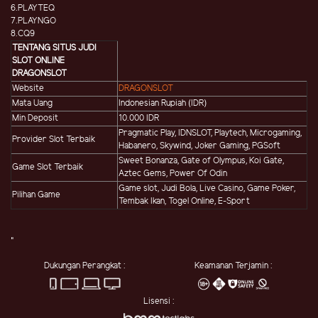
6.PLAYTEQ
7.PLAYNGO
8.CQ9
TENTANG SITUS JUDI
SLOT ONLINE
DRAGONSLOT
Website
DRAGONSLOT
Mata Uang
Indonesian Rupiah (IDR)
Min Deposit
10.000 IDR
Pragmatic Play, IDNSLOT, Playtech, Microgaming,
Provider Slot Terbaik
Habanero, Skywind, Joker Gaming, PGSoft
Sweet Bonanza, Gate of Olympus, Koi Gate,
Game Slot Terbaik
Aztec Gems, Power Of Odin
Game slot, Judi Bola, Live Casino, Game Poker,
Pilihan Game
Tembak Ikan, Togel Online, E-Sport
"
Dukungan Perangkat :
Keamanan Terjamin :
Lisensi :