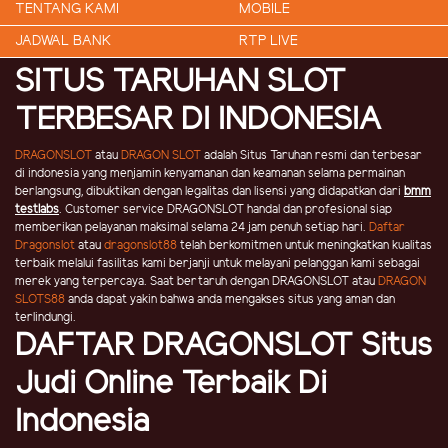
TENTANG KAMI
MOBILE
JADWAL BANK
RTP LIVE
SITUS TARUHAN SLOT
TERBESAR DI INDONESIA
DRAGONSLOT
atau
DRAGON SLOT
adalah Situs Taruhan resmi dan terbesar
di indonesia yang menjamin kenyamanan dan keamanan selama permainan
berlangsung, dibuktikan dengan legalitas dan lisensi yang didapatkan dari
bmm
testlabs
. Customer service DRAGONSLOT handal dan profesional siap
memberikan pelayanan maksimal selama 24 jam penuh setiap hari.
Daftar
Dragonslot
atau
dragonslot88
telah berkomitmen untuk meningkatkan kualitas
terbaik melalui fasilitas kami berjanji untuk melayani pelanggan kami sebagai
merek yang terpercaya. Saat bertaruh dengan DRAGONSLOT atau
DRAGON
SLOTS88
anda dapat yakin bahwa anda mengakses situs yang aman dan
terlindungi.
DAFTAR DRAGONSLOT Situs
Judi Online Terbaik Di
Indonesia