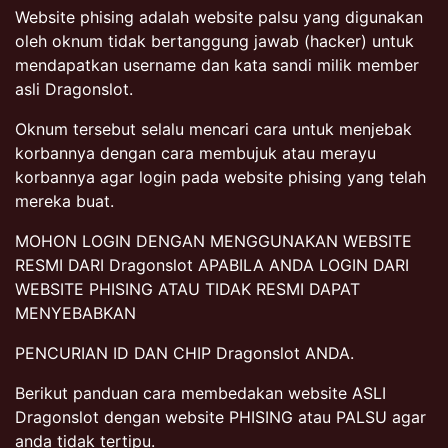
Website phising adalah website palsu yang digunakan
oleh oknum tidak bertanggung jawab (hacker) untuk
mendapatkan username dan kata sandi milik member
asli Dragonslot.
Oknum tersebut selalu mencari cara untuk menjebak
korbannya dengan cara membujuk atau merayu
korbannya agar login pada website phising yang telah
mereka buat.
MOHON LOGIN DENGAN MENGGUNAKAN WEBSITE
RESMI DARI Dragonslot APABILA ANDA LOGIN DARI
WEBSITE PHISING ATAU TIDAK RESMI DAPAT
MENYEBABKAN
PENCURIAN ID DAN CHIP Dragonslot ANDA.
Berikut panduan cara membedakan website ASLI
Dragonslot dengan website PHISING atau PALSU agar
anda tidak tertipu.